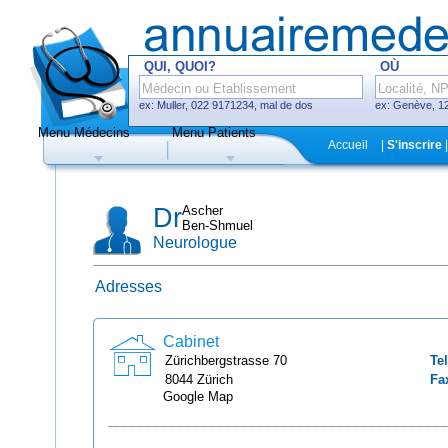
QUI, QUOI?
OÙ
ex: Muller, 022 9171234, mal de dos
ex: Genève, 12
Menu Médecins
Menu Patients
F
Accueil
|
S'inscrire
|
Médecins
Hôpitaux, cliniques
Dr
Ascher
Ben-Shmuel
Neurologue
Adresses
Uniquement médecins avec système
de prise de rendez-vous en ligne
Cabinet
Zürichbergstrasse
70
Tel
8044
Zürich
Fa
Google Map