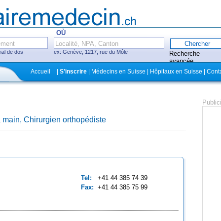
OÙ
mal de dos
ex: Genève, 1217, rue du Môle
Recherche
avancée
Fermer
Accueil
|
S'inscrire
| Médecins en Suisse | Hôpitaux en Suisse | Cont
itaux, cliniques
Public
a main, Chirurgien orthopédiste
ecins avec système
ez-vous en ligne
Tel:
+41 44 385 74 39
Fax:
+41 44 385 75 99