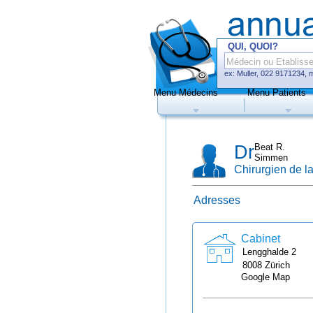
QUI, QUOI?
ex: Muller, 022 9171234, 
Menu Médecins
Menu Patients
Médecins
Hôp
Dr
Beat R.
Simmen
Chirurgien de l
Adresses
Uniquement méd
de prise de rend
Cabinet
Lengghalde
2
8008
Zürich
Google Map