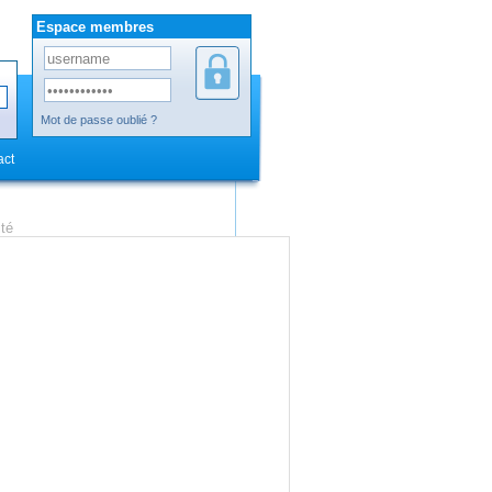
Espace membres
Mot de passe oublié ?
act
ité