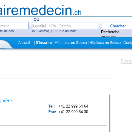
OÙ
mal de dos
ex: Genève, 1217, rue du Môle
Recherche
avancée
Fermer
Accueil
|
S'inscrire
| Médecins en Suisse | Hôpitaux en Suisse | Cont
itaux, cliniques
Public
ecins avec système
ez-vous en ligne
gnière
Tel:
+41 22 999 64 64
Fax:
+41 22 999 64 30