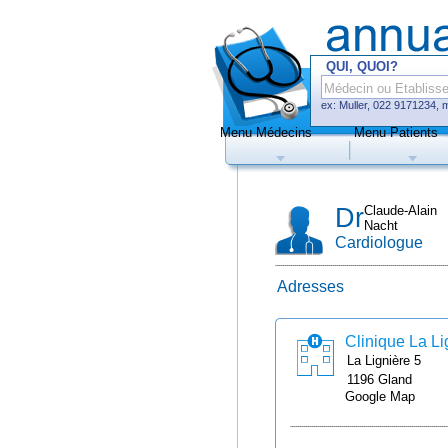
QUI, QUOI?
ex: Muller, 022 9171234, 
Menu Médecins
Menu Patients
Médecins
Hôp
Dr
Claude-Alain
Nacht
Cardiologue
Adresses
Uniquement méd
de prise de rend
Clinique La Li
La Lignière
5
1196
Gland
Google Map