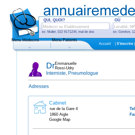
QUI, QUOI?
OÙ
ex: Muller, 022 9171234, mal de dos
ex: Genève, 12
Menu Médecins
Menu Patients
F
Accueil
|
S'inscrire
|
Médecins
Hôpitaux, cliniques
Dr
Emmanuelle
Rossi-Udry
Interniste, Pneumologue
Adresses
Uniquement médecins avec système
de prise de rendez-vous en ligne
Cabinet
rue de la Gare
4
Tel
1860
Aigle
Fa
Google Map