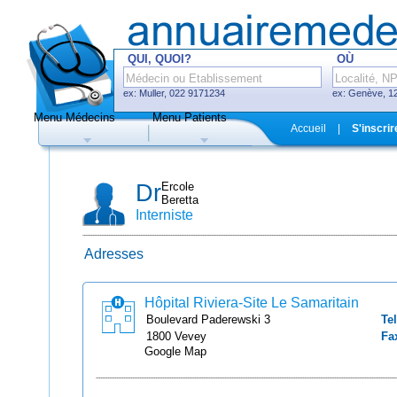
QUI, QUOI?
OÙ
ex: Muller, 022 9171234
ex: Genève, 12
Menu Médecins
Menu Patients
F
Accueil
|
S'inscrir
Médecins
Hôpitaux, cliniques
Dr
Ercole
Beretta
Interniste
Adresses
Uniquement médecins avec système
de prise de rendez-vous en ligne
Hôpital Riviera-Site Le Samaritain
Boulevard Paderewski
3
Tel
1800
Vevey
Fa
Google Map