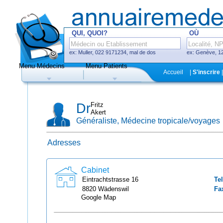
QUI, QUOI?
OÙ
ex: Muller, 022 9171234, mal de dos
ex: Genève, 12
Menu Médecins
Menu Patients
F
Accueil
|
S'inscrire
|
Médecins
Hôpitaux, cliniques
Dr
Fritz
Akert
Généraliste, Médecine tropicale/voyages
Adresses
Uniquement médecins avec système
de prise de rendez-vous en ligne
Cabinet
Eintrachtstrasse
16
Tel
8820
Wädenswil
Fa
Google Map