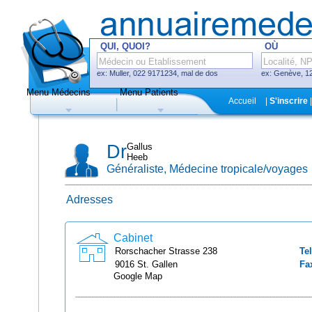
QUI, QUOI?
OÙ
ex: Muller, 022 9171234, mal de dos
ex: Genève, 12
Menu Médecins
Menu Patients
F
Accueil
|
S'inscrire
|
Médecins
Hôpitaux, cliniques
Dr
Gallus
Heeb
Généraliste, Médecine tropicale/voyages
Adresses
Uniquement médecins avec système
de prise de rendez-vous en ligne
Cabinet
Rorschacher Strasse
238
Tel
9016
St. Gallen
Fa
Google Map