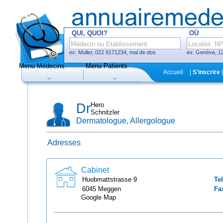
QUI, QUOI?
OÙ
ex: Muller, 022 9171234, mal de dos
ex: Genève, 12
Menu Médecins
Menu Patients
F
Accueil
|
S'inscrire
|
Médecins
Hôpitaux, cliniques
Dr
Hero
Schnitzler
Dermatologue, Allergologue
Adresses
Uniquement médecins avec système
de prise de rendez-vous en ligne
Cabinet
Huobmattstrasse
9
Tel
6045
Meggen
Fa
Google Map