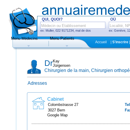
QUI, QUOI?
OÙ
ex: Muller, 022 9171234, mal de dos
ex: Genève, 12
Menu Médecins
Menu Patients
F
Accueil
|
S'inscrire
|
Médecins
Hôpitaux, cliniques
Dr
Kay
Jürgensen
Chirurgien de la main, Chirurgien orthopé
Adresses
Uniquement médecins avec système
de prise de rendez-vous en ligne
Cabinet
Colombstrasse
27
Tel
3027
Bern
Fa
Google Map