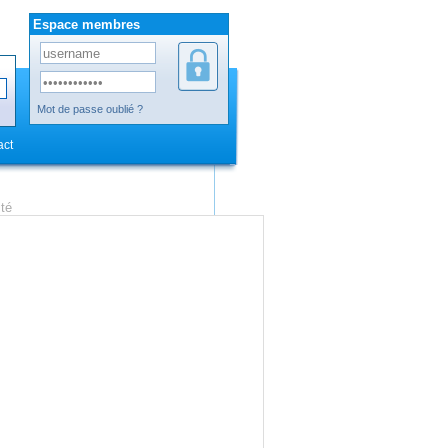
Espace membres
Mot de passe oublié ?
act
ité