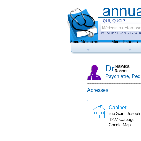
QUI, QUOI?
ex: Muller, 022 9171234, 
Menu Médecins
Menu Patients
Médecins
Hôp
Dr
Malwida
Rohner
Psychiatre, Ped
Adresses
Uniquement méd
de prise de rend
Cabinet
rue Saint-Joseph
1227
Carouge
Google Map