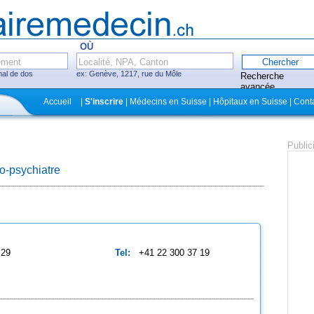
OÙ
mal de dos
ex: Genève, 1217, rue du Môle
Recherche
avancée
Fermer
Accueil
|
S'inscrire
| Médecins en Suisse | Hôpitaux en Suisse | Cont
itaux, cliniques
Public
o-psychiatre
ecins avec système
ez-vous en ligne
29
Tel:
+41 22 300 37 19