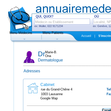
QUI, QUOI?
OÙ
ex: Muller, 022 9171234
ex: Genève, 12
Menu Médecins
Menu Patients
F
Accueil
|
S'inscrir
Médecins
Hôpitaux, cliniques
Dr
Marie-B.
Ona
Dermatologue
Adresses
Uniquement médecins avec système
de prise de rendez-vous en ligne
Cabinet
rue du Grand-Chêne
4
Tel
1003
Lausanne
Fa
Google Map
Prend