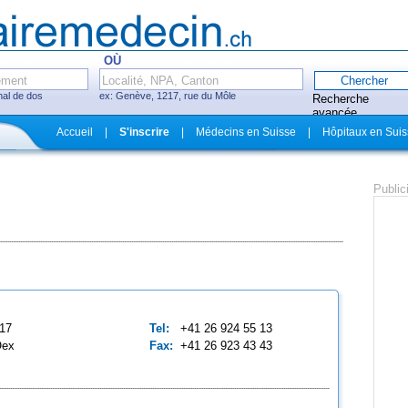
OÙ
mal de dos
ex: Genève, 1217, rue du Môle
Recherche
avancée
Fermer
Accueil
|
S'inscrire
|
Médecins en Suisse
|
Hôpitaux en Suis
itaux, cliniques
Public
ecins avec système
ez-vous en ligne
17
Tel:
+41 26 924 55 13
Oex
Fax:
+41 26 923 43 43