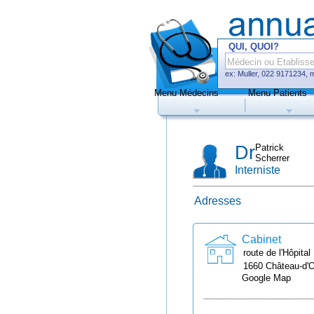
QUI, QUOI?
ex: Muller, 022 9171234, 
Menu Médecins
Menu Patients
Médecins
Hôp
Dr
Patrick
Scherrer
Interniste
Adresses
Uniquement méd
de prise de rend
Cabinet
route de l'Hôpital
1660
Château-d'
Google Map