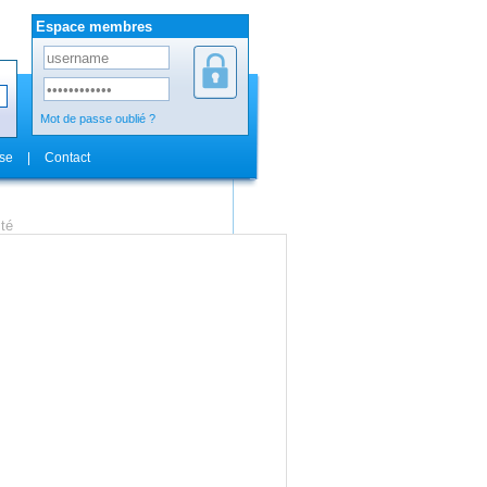
Espace membres
Mot de passe oublié ?
se
|
Contact
ité