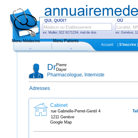
QUI, QUOI?
OÙ
ex: Muller, 022 9171234, mal de dos
ex: Genève, 12
Menu Médecins
Menu Patients
F
Accueil
|
S'inscrire
|
Médecins
Hôpitaux, cliniques
Dr
Pierre
Dayer
Pharmacologue, Interniste
Adresses
Uniquement médecins avec système
de prise de rendez-vous en ligne
Cabinet
rue Gabrielle-Perret-Gentil
4
Tel
1211
Genève
Google Map