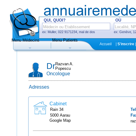
QUI, QUOI?
OÙ
ex: Muller, 022 9171234, mal de dos
ex: Genève, 12
Menu Médecins
Menu Patients
F
Accueil
|
S'inscrire
|
Médecins
Hôpitaux, cliniques
Dr
Razvan A.
Popescu
Oncologue
Adresses
Uniquement médecins avec système
de prise de rendez-vous en ligne
Cabinet
Rain
34
Tel
5000
Aarau
Fa
Google Map
ra