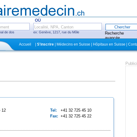
OÙ
mal de dos
ex: Genève, 1217, rue du Môle
Recherche
avancée
Fermer
Accueil
|
S'inscrire
| Médecins en Suisse | Hôpitaux en Suisse | Cont
itaux, cliniques
Public
ecins avec système
ez-vous en ligne
e
12
Tel:
+41 32 725 45 10
Fax:
+41 32 725 45 22