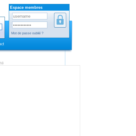
Espace membres
Mot de passe oublié ?
act
ité