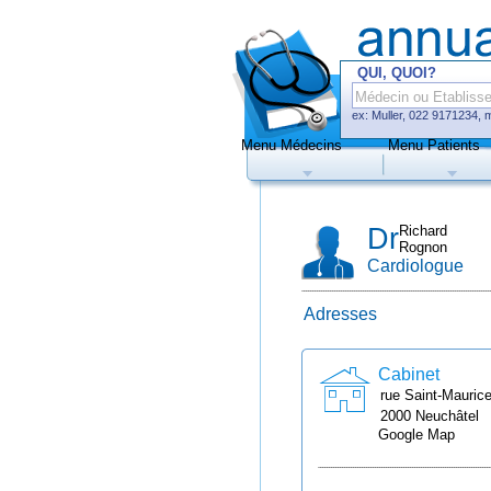
QUI, QUOI?
ex: Muller, 022 9171234, 
Menu Médecins
Menu Patients
Médecins
Hôp
Dr
Richard
Rognon
Cardiologue
Adresses
Uniquement méd
de prise de rend
Cabinet
rue Saint-Mauric
2000
Neuchâtel
Google Map