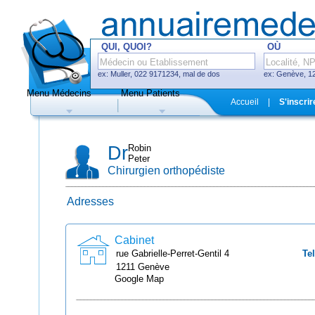
QUI, QUOI?
OÙ
ex: Muller, 022 9171234, mal de dos
ex: Genève, 12
Menu Médecins
Menu Patients
F
Accueil
|
S'inscrir
Médecins
Hôpitaux, cliniques
Dr
Robin
Peter
Chirurgien orthopédiste
Adresses
Uniquement médecins avec système
de prise de rendez-vous en ligne
Cabinet
rue Gabrielle-Perret-Gentil
4
Tel
1211
Genève
Google Map