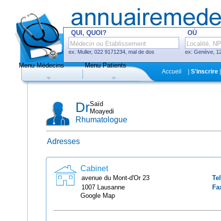
QUI, QUOI?
OÙ
ex: Muller, 022 9171234, mal de dos
ex: Genève, 12
Menu Médecins
Menu Patients
F
Accueil
|
S'inscrire
|
Médecins
Hôpitaux, cliniques
Dr
Saïd
Moayedi
Rhumatologue
Adresses
Uniquement médecins avec système
de prise de rendez-vous en ligne
Cabinet
avenue du Mont-d'Or
23
Tel
1007
Lausanne
Fa
Google Map