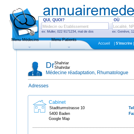
QUI, QUOI?
OÙ
ex: Muller, 022 9171234, mal de dos
ex: Genève, 12
Menu Médecins
Menu Patients
F
Accueil
|
S'inscrire
|
Médecins
Hôpitaux, cliniques
Dr
Shahriar
Shahrdar
Médecine réadaptation, Rhumatologue
Adresses
Uniquement médecins avec système
de prise de rendez-vous en ligne
Cabinet
Stadtturmstrasse
10
Tel
5400
Baden
Fa
Google Map