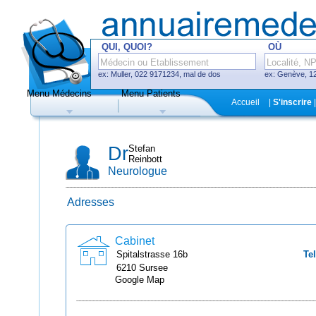
QUI, QUOI?
OÙ
ex: Muller, 022 9171234, mal de dos
ex: Genève, 12
Menu Médecins
Menu Patients
F
Accueil
|
S'inscrire
|
Médecins
Hôpitaux, cliniques
Dr
Stefan
Reinbott
Neurologue
Adresses
Uniquement médecins avec système
de prise de rendez-vous en ligne
Cabinet
Spitalstrasse
16b
Tel
6210
Sursee
Google Map