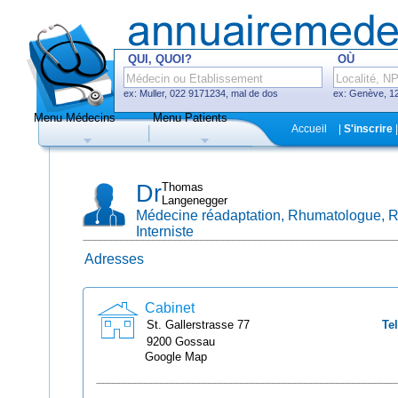
QUI, QUOI?
OÙ
ex: Muller, 022 9171234, mal de dos
ex: Genève, 12
Menu Médecins
Menu Patients
F
Accueil
|
S'inscrire
|
Médecins
Hôpitaux, cliniques
Dr
Thomas
Langenegger
Médecine réadaptation, Rhumatologue, 
Interniste
Adresses
Uniquement médecins avec système
de prise de rendez-vous en ligne
Cabinet
St. Gallerstrasse
77
Tel
9200
Gossau
Google Map