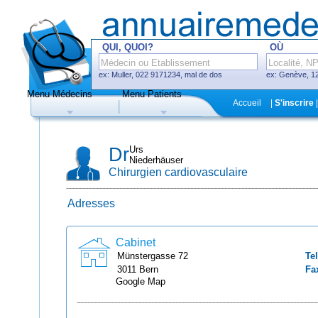
QUI, QUOI?
OÙ
ex: Muller, 022 9171234, mal de dos
ex: Genève, 12
Menu Médecins
Menu Patients
F
Accueil
|
S'inscrire
|
Médecins
Hôpitaux, cliniques
Dr
Urs
Niederhäuser
Chirurgien cardiovasculaire
Adresses
Uniquement médecins avec système
de prise de rendez-vous en ligne
Cabinet
Münstergasse
72
Tel
3011
Bern
Fa
Google Map