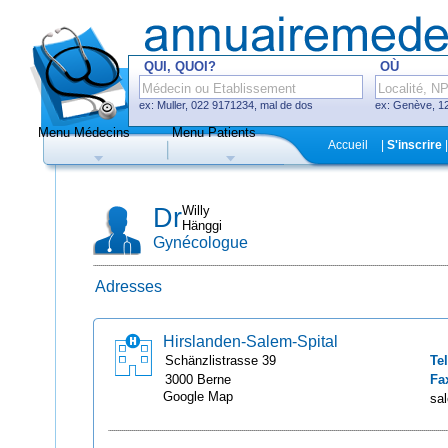
QUI, QUOI?
OÙ
ex: Muller, 022 9171234, mal de dos
ex: Genève, 12
Menu Médecins
Menu Patients
F
Accueil
|
S'inscrire
|
Médecins
Hôpitaux, cliniques
Dr
Willy
Hänggi
Gynécologue
Adresses
Uniquement médecins avec système
de prise de rendez-vous en ligne
Hirslanden-Salem-Spital
Schänzlistrasse
39
Tel
3000
Berne
Fa
Google Map
sal