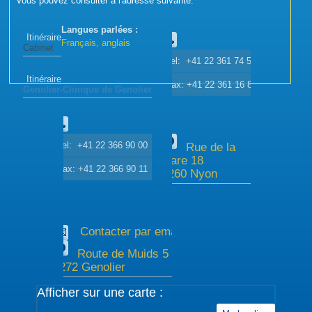
Vous pouvez consulter à l'adresse suivante.
Langues parlées :
Itinéraire
Français, anglais
Cabinet
Tel: +41 22 361 74 51
Itinéraire
Fax: +41 22 361 16 89
Genolier-Clinique de Genolier
Tel: +41 22 366 90 00
Rue de la
Gare 18
Fax: +41 22 366 90 11
1260 Nyon
Contacter par email
Route de Muids 5
1272 Genolier
Afficher sur une carte :